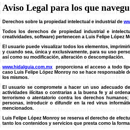
Aviso Legal para los que naveg
Derechos sobre la propiedad intelectual e industrial de
ww
Todos los derechos de propiedad industrial e intelect
creatividades, software) pertenecen a Luis Felipe López M
El usuario puede visualizar todos los elementos, imprimir
y cuando sea, única y exclusivamente, para su uso person
así como su modificación, alteración o descompilación.
www.hidalguia.com.mx
proporciona el acceso a todo tipo
caso Luis Felipe López Monroy no se hace responsable de 
los mismos.
El usuario se compromete a hacer un uso adecuado de
actividades ilícitas o contrarias a la buena fe y al orde
terrorismo o atentatorio contra los derechos humanos;
personas, introducir o difundir en la red virus informá
mencionados.
Luis Felipe López Monroy se reserva el derecho de efectu
tanto los contenidos y servicios que presta como la forma