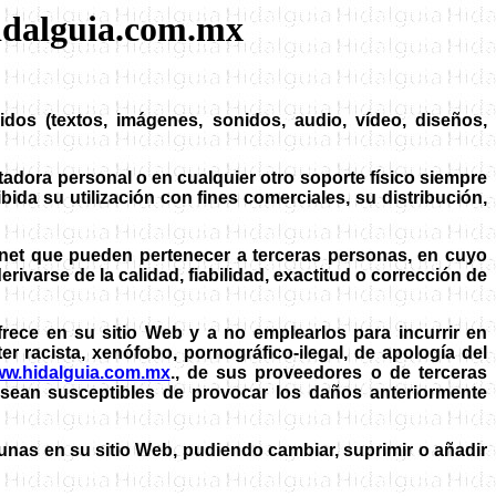
hidalguia.com.mx
os (textos, imágenes, sonidos, audio, vídeo, diseños,
tadora personal o en cualquier otro soporte físico siempre
da su utilización con fines comerciales, su distribución,
rnet que pueden pertenecer a terceras personas, en cuyo
arse de la calidad, fiabilidad, exactitud o corrección de
rece en su sitio Web y a no emplearlos para incurrir en
er racista, xenófobo, pornográfico-ilegal, de apología del
w.hidalguia.com.mx
., de sus proveedores o de terceras
e sean susceptibles de provocar los daños anteriormente
unas en su sitio Web, pudiendo cambiar, suprimir o añadir