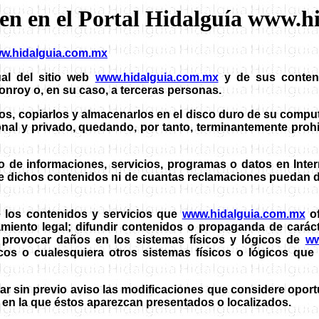
uen en el Portal Hidalguía www.
w.hidalguia.com.mx
ual del sitio web
www.hidalguia.com.mx
y de sus contenid
onroy o, en su caso, a terceras personas.
los, copiarlos y almacenarlos en el disco duro de su compu
al y privado, quedando, por tanto, terminantemente prohibi
 de informaciones, servicios, programas o datos en Inte
dichos contenidos ni de cuantas reclamaciones puedan deriv
 los contenidos y servicios que
www.hidalguia.com.mx
of
namiento legal; difundir contenidos o propaganda de caráct
 provocar daños en los sistemas físicos y lógicos de
ww
ticos o cualesquiera otros sistemas físicos o lógicos qu
ar sin previo aviso las modificaciones que considere oport
 en la que éstos aparezcan presentados o localizados.