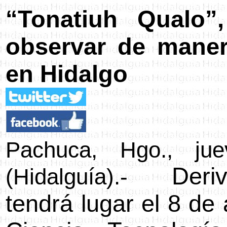
“Tonatiuh Qualo”,
observar
de mane
en Hidalgo
Pachuca, Hgo., j
u
Deri
(Hidalguía).-
tendrá lugar el 8 de