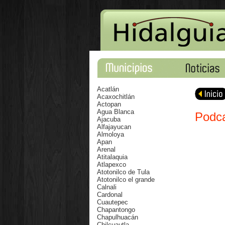
Acatlán
Acaxochitlán
Actopan
Agua Blanca
Podca
Ajacuba
Alfajayucan
Almoloya
Apan
Arenal
Atitalaquia
Atlapexco
Atotonilco de Tula
Atotonilco el grande
Calnali
Cardonal
Cuautepec
Chapantongo
Chapulhuacán
Chilcuautla