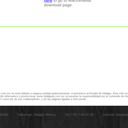
here
to go to Macromedia
download page.
com.mx no está afiliada a ninguna entidad gubernamental, ni pertenece al Estado de Hidalgo. Este sitio es
ólo informativo y promocional. www.hidalguia.com.mx no asumen la responsabilidad por el contenido de los
así como los de sus colaboradores, y de las páginas ligadas a éste portal.
. 43600 Tulancingo, Hidalgo, México. (01-775) 7-84-81-28
contacto: hidalgu