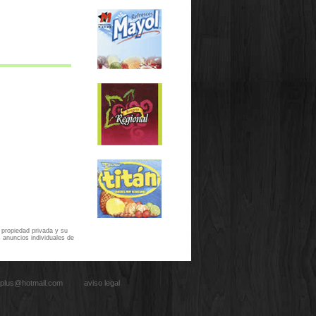
 propiedad privada y su
 anuncios individuales de
iaplus@hotmail.com
aviso legal