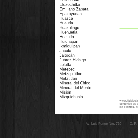
Eloxochitlán
Emiliano Zapata
Epazoyucan
Huasca
Huautla
Huazalingo
Huehuetla
Huejutla
Huichapan
Ixmiquilpan
J
acala
Jaltocán
Juárez Hidalgo
Lolotla
Metepec
Metzquititlán
Metztitlán
Mineral del Chico
Mineral del Monte
Misión
Mixquiahuala
Molango
www.hidalguia.
contenido es s
Nicolás Flores
los clientes, 
Nopala
Omitlán
Orizatlán
Av. Luis Ponce Nte. 710 C. P
Pacula
Pachuca
Pachuquilla