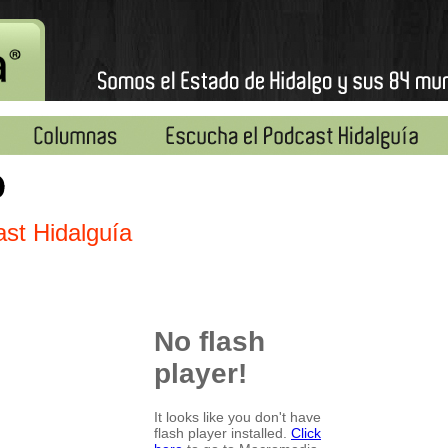
st Hidalguía
No flash
player!
It looks like you don't have
flash player installed.
Click