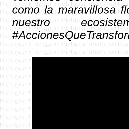
como la maravillosa f
nuestro ecosist
#AccionesQueTransfo