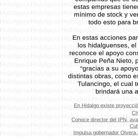
estas empresas tiene
mínimo de stock y ver
todo esto para b
En estas acciones para
los hidalguenses, e
reconoce el apoyo cons
Enrique Peña Nieto, p
“gracias a su apoyo
distintas obras, como es
Tulancingo, el cual 
brindará una a
E
n Hidalgo existe proyecció
Ch
C
onoce director del IPN, av
Cul
Impulsa gobernador Olvera a