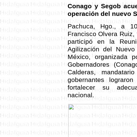
Conago y Segob acue
operación del nuevo S
Pachuca, Hgo., a 1
Francisco Olvera Ruiz, t
participó en la Reun
Agilización del Nuevo
México, organizada p
Gobernadores (Conago
Calderas, mandatar
gobernantes lograro
fortalecer su adec
nacional.