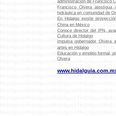
administración de Francisco O
Francisco Olvera atestigua 
hidráulica en comunidad de O
E
n Hidalgo existe proyecció
China en México
C
onoce director del IPN, av
Cultura de Hidalgo
Impulsa gobernador Olvera ac
artes en Hidalgo
Educación y empleo formal, pi
Olvera
www.hidalguia.com.m