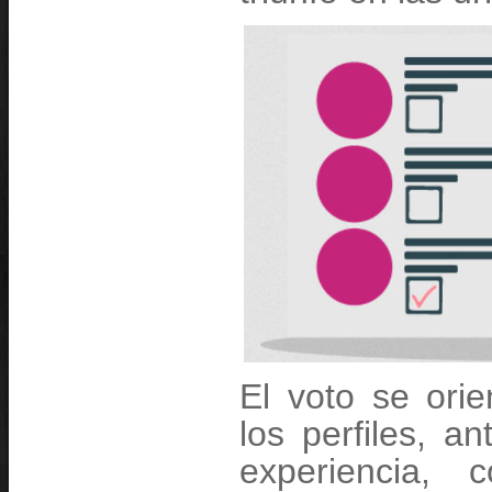
Pachuquilla
Pisaflores
Progreso
San Salvador
Santiago de Anaya
Singuilucan
Tasquillo
Tecozautla
Tenango de Doria
Tepatepec
Tepeapulco
Tepehuacán
Tepeji del Río
Tepetitlán
Tetepango
Tezontepec El Grande
Tezontepec de Aldama
Tianguistengo
Tizayuca
Tlahuelilpan
Tlahuiltepa
Tlanalapa
Tlanchinol
Tlaxcoapan
El voto se orie
Tlaxiaca
Tolcayuca
los perfiles, a
Tula
Tulancingo
experiencia,
Tulantepec
Tutotepec