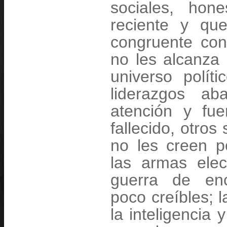
Xochiatipan
sociales, hones
Xochicoatlán
Yahualica
reciente y qu
Zacualtipán
Zempoala
congruente con
Zapotlán
Zimapán
no les alcanza 
universo polí
liderazgos ab
atención y fue
fallecido, otros
no les creen p
las armas ele
guerra de enc
poco creíbles; 
la inteligencia