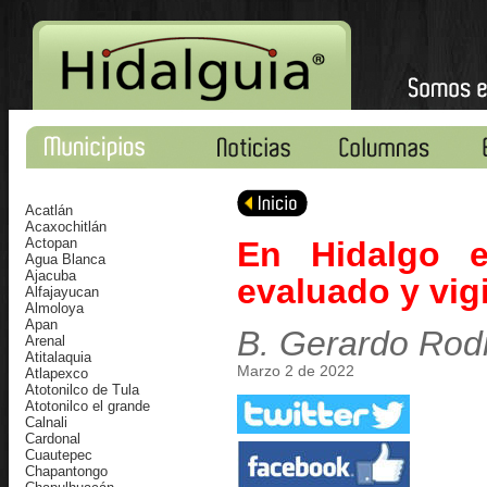
Acatlán
Acaxochitlán
Actopan
En Hidalgo e
Agua Blanca
Ajacuba
evaluado y vig
Alfajayucan
Almoloya
Apan
B. Gerardo Rod
Arenal
Atitalaquia
Marzo 2 de 2022
Atlapexco
Atotonilco de Tula
Atotonilco el grande
Calnali
Cardonal
Cuautepec
Chapantongo