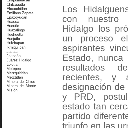
Chapulhuacán
Chilcuautla
Los Hidalguen
Eloxochitlán
Emiliano Zapata
con nuestro 
Epazoyucan
Huasca
Hidalgo los pr
Huautla
Huazalingo
Huehuetla
un proceso el
Huejutla
Huichapan
aspirantes vin
Ixmiquilpan
J
acala
Estado, nunca
Jaltocán
Juárez Hidalgo
Lolotla
resultados d
Metepec
Metzquititlán
recientes, y
Metztitlán
Mineral del Chico
designación de 
Mineral del Monte
Misión
y PRD, postu
Mixquiahuala
Molango
Nicolás Flores
estado tan cerc
Nopala
Omitlán
partido diferent
Orizatlán
Pacula
triunfo en las ur
Pachuca