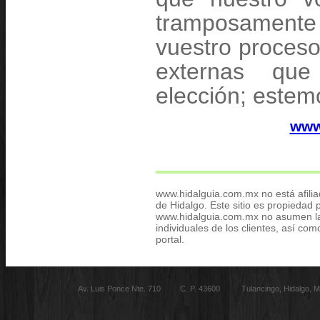
tramposament
vuestro proceso
externas que
elección; estemo
www
www.hidalguia.com.mx no está afili
de Hidalgo. Este sitio es propiedad 
www.hidalguia.com.mx no asumen la 
individuales de los clientes, así co
portal.
Av. Luis Ponce Nte. 710 C. P. 43600 Tulancingo, Hidalgo,