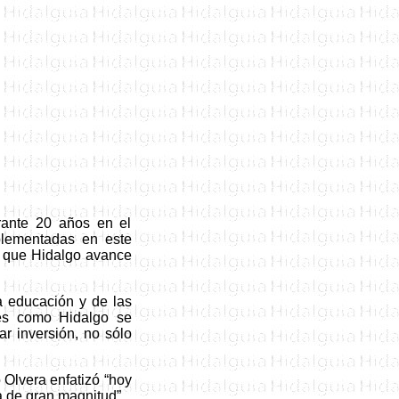
rante 20 años en el
plementadas en este
ar que Hidalgo avance
la educación y de las
, es como Hidalgo se
ar inversión
,
no sólo
o Olvera
enfatizó “hoy
 de gran magnitud”.