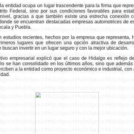
a entidad ocupa un lugar trascendente para la firma que repre
trito
F
ederal,
sino por sus condiciones favorables para establ
 nivel, gracias a que también existe una estrecha conexión c
 donde se encuentran destacadas empresas automotrices de 
xcala y Puebla.
 estudios recientes, hechos por
la empresa que representa
, 
rimeros lugares que ofrecen una opción atractiva de desarro
e buscan invertir en un lugar seguro
y
con la mejor ubicación.
tivo empresarial explicó que el caso de Hidalgo es reflejo de
o se han consolidado en los últimos años, sino que además
erciben a la entidad como proyecto económico e industrial
,
con 
idad.