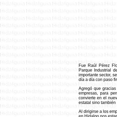
Fue Raúl Pérez Flo
Parque Industrial d
importante sector, s
día a día con paso fi
Agregó que gr
acias
empresas, para perm
convierte en el nuev
estatal sino también 
Al dirigirse a los em
en Hidalgo nos esta