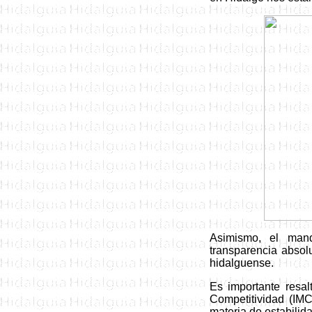
Asimismo, el mand
transparencia absol
hidalguense.
E
s importante resal
Competitividad (IMC
materia de estabilid