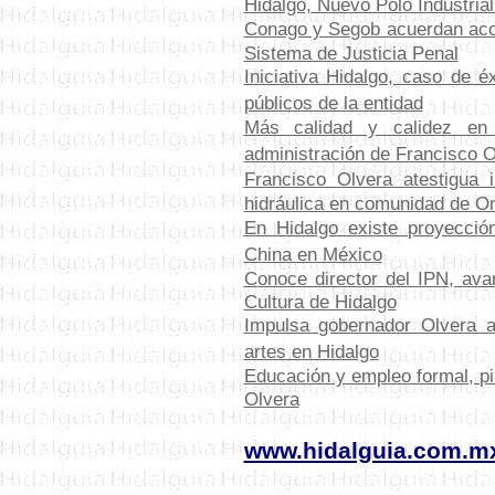
Hidalgo, Nuevo Polo Industria
Conago y Segob acuerdan acci
Sistema de Justicia Penal
Iniciativa Hidalgo, caso de é
públicos de la entidad
Más calidad y calidez en
administración de Francisco O
Francisco Olvera atestigua 
hidráulica en comunidad de O
E
n Hidalgo existe proyecció
China en México
C
onoce director del IPN, av
Cultura de Hidalgo
Impulsa gobernador Olvera ac
artes en Hidalgo
Educación y empleo formal, pi
Olvera
www.hidalguia.com.m