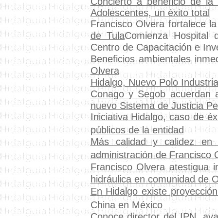
Concierto a beneficio de la
Adolescentes, un éxito total
Francisco Olvera fortalece la
de Tula
Comienza Hospital d
Centro de Capacitación e Inv
Beneficios ambientales inmed
Olvera
Hidalgo, Nuevo Polo Industri
Conago y Segob acuerdan ac
nuevo Sistema de Justicia Pe
Iniciativa Hidalgo, caso de éx
públicos de la entidad
Más calidad y calidez en 
administración de Francisco 
Francisco Olvera atestigua i
hidráulica en comunidad de O
E
n Hidalgo existe proyección
China en México
C
onoce director del IPN, av