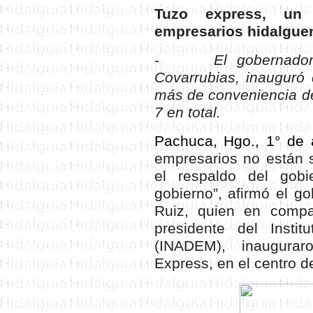
Tuzo express, un
empresarios hidalgue
-
El gobernador
Covarrubias, inauguró
más de conveniencia d
7 en total.
Pachuca, Hgo., 1° de 
empresarios no están 
el respaldo del gob
gobierno”, afirmó el g
Ruiz, quien en comp
presidente del Insti
(INADEM), inaugura
Express, en el centro d