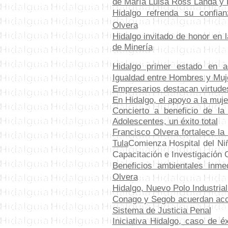
de María Luisa Ross Landa y E
Hidalgo refrenda su confian
Olvera
Hidalgo invitado de honor en l
de Minería
Hidalgo primer estado en a
Igualdad entre Hombres y Muj
Empresarios
destacan
virtude
En Hidalgo, el apoyo a la muje
Concierto a beneficio de la
Adolescentes, un éxito total
Francisco Olvera fortalece la 
Tula
Comienza Hospital del Niñ
Capacitación e Investigación 
Beneficios ambientales inme
Olvera
Hidalgo, Nuevo Polo Industria
Conago y Segob acuerdan acci
Sistema de Justicia Penal
Iniciativa Hidalgo, caso de é