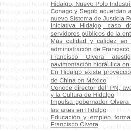
Hidalgo, Nuevo Polo Industr
Conago y Segob acuerdan ac
nuevo Sistema de Justicia P
Iniciativa Hidalgo, caso 
servidores públicos de la en
Más calidad y calidez en 
administración de Francisco
Francisco Olvera atest
pavimentación hidráulica e
E
n Hidalgo existe proyecció
de China en México
C
onoce director del IPN, a
y la Cultura de Hidalgo
Impulsa gobernador Olvera a
las artes en Hidalgo
Educación y empleo formal,
Francisco Olvera